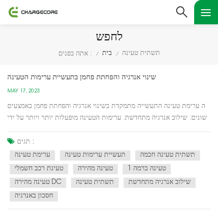
לחפש
תשתית טעינה
בית
אתה בפנים :
/
/
שינוי אנרגיה והפחתת פחמן בתעשיית ערימות הטעינה
MAY 17, 2023
ה ערימת טעינה התעשייה מתמקדת בשינוי אנרגיה והפחתת פחמן באמצעים
שונים: שילוב אנרגיה מתחדשת: ערימות הטעינה מופעלות יותר ויותר על ידי
מקורות אנרגיה מתחדשים כגון שמש ורוח. שילוב זה מפחית את התלות
בדלקים מאובנים ומפחית את פליטת הפחמן הקשורה לייצור חשמל.יעילות
תגים :
אנרגטית: יצרני ערמות הטעינה שואפים לשפר...
תשתית טעינה חכמה
תעשיית ערימות טעינה
ערימת טעינה
טעינה ברמה 1
טעינה מהירה
טעינת רכב חשמלי
שילוב אנרגיה מתחדשת
תשתית טעינה
טעינה מהירה DC
חסכון באנרגיה