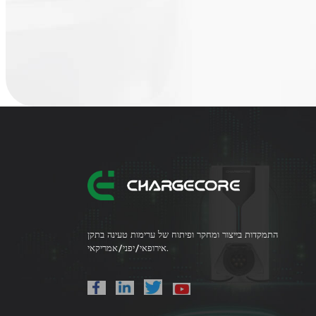
התמקדות בייצור ומחקר ופיתוח של ערימות טעינה בתקן
אירופאי/יפני/אמריקאי.