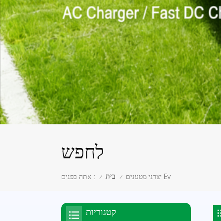
לחפש
בית
יצרני מטענים Ev
אתה בפנים :
/
/
קטגוריות