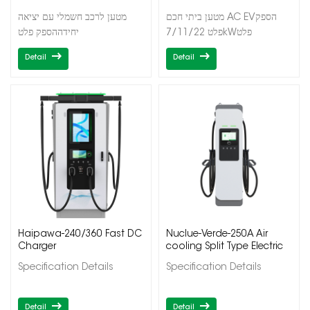
מטען ביתי חכם AC EVהספק
מטען לרכב חשמלי עם יציאה
פלט 7/11/22kWפלט
יחידההספק פלט
בודדסוג1/סוג2OCPP1.6J/בקרת
7/11/22kWפלט
Detail
Detail
אפליקציה/תזמון טעינה/איזון
בודדסוג1/סוג2OCPP1.6J/DLB
עומס דינמי בבית
Haipawa-240/360 Fast DC
Nuclue-Verde-250A Air
Charger
cooling Split Type Electric
Vehicle Charging Station
Specification Details
Specification Details
Detail
Detail