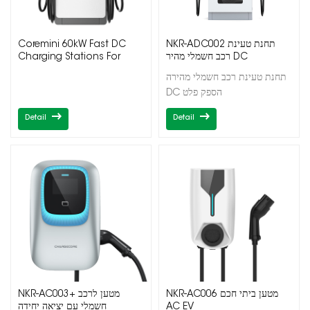
Coremini 60kW Fast DC
NKR-ADC002 תחנת טעינת
Charging Stations For
רכב חשמלי מהיר DC
Commercial
תחנת טעינת רכב חשמלי מהירה
DC הספק פלט
60/120/150/180 קילוואט
Detail
Detail
יציאות כפולות/משולשות
CCS1/CCS2/CHAdeMO
NKR-AC006 מטען ביתי חכם
NKR-AC003+ מטען לרכב
חשמלי עם יציאה יחידה
AC EV