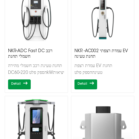
NKR -AC002 עמדת רצפתי EV
NKR-ADC Fast DC רכב
תחנת טעינה
חשמלי תחנת
עמדת רצפת EV תחנת
תחנת טעינת רכב חשמלי מהירה
טעינההספק פלט
DCהספק פלט 60-220kWיציאות
2*7/22/43kWיציאות
כפולות/משולשותCCS1/CCS2/CHAdeMO
Detail
Detail
בודדות/כפולותסוג1/סוג2O