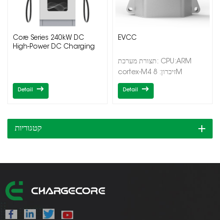
Core Series 240kW DC
EVCC
High-Power DC Charging
Pile
תצורת מערכת: CPU:ARM
cortex-M4 זיכרון: 8M
SDRAM, 32M nand Flash
Detail
Detail
(אפשרויות) מערכת הפעלה:uC
OS/rt_thread ממשק
(EVCC): CAN*2 (תומך בקצבי
שידור שונים) PLC
קטגוריות
HomePlugGreenPHY1.1（HPGP
CP/PD: זיהוי ADC (SAE
1772) |7|