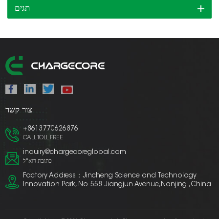
תגים
צור קשר
+8613770626876
CALL TOLL FREE
inquiry@chargecoreglobal.com
כתובת דוא"ל
Factory Address：Jincheng Science and Technology
Innovation Park, No. 558 Jiangjun Avenue,Nanjing ,China