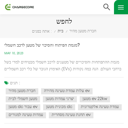
לחפש
חברת מטען מהיר
בית
אתה בפנים :
/
/
מגמת הפיתוח והסיכוי של מטען לרכב חשמלי?
MAY 10, 2023
מגמת ההתפתחות והסיכויים של מטענים לרכב חשמלי מבטיחים למדי בשל
האימוץ הגובר של כלי רכב חשמליים (EVs) ברחבי העולם. הנה כמה נקודות
מפתח: ביקוש מוגבר: הביקוש לרכבי חשמל עולה במהירות, מה שמניע את
הביקוש למטענים לרכב חשמלי. על פי סוכנות האנרגיה הבינלאומית (IEA),
תגים :
מספר הרכבים החשמליים על הכביש צפוי לה...
עלות עמדת טעינה מהירה ev
חברת מטען מהיר
מטען ev 22kw
יצרני עמדות מטען
מטען חשמלי לבית
עמדת טעינה אלקטרונית
מכונית מטען dc
מטען dc עבור ev
תחנת טעינה מסחרית ev
עמדות טעינה למגורים