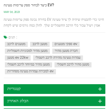
כיצד לבחור ספק ערימות טעינה EV?
MAY 06, 2023
בחירה נכונה ספק ערימות טעינה EV חיוני כדי להבטיח שיהיה לך ציוד טעינה
אמין ויעיל עבור כלי הרכב החשמליים שלך. להלן כמה גורמים שיש לקחת
בחשבון בעת בחירת ספק ערימת טעינה של EV:תאימות: ודא שערימות
הטעינה תואמות לרכבי החשמל שלך. ייתכן שחלק מערימות הטעינה לא
תגים :
יתאימו לסוגים מסוימים של רכבי EV, לכן חיוני לבד...
ספקי מטענים ev
מטען לרכב
מטענים לרכב
חברת מטען מהיר
מטען מהיר למכוניות חשמליות
עמדות טעינה מהירה לרכב חשמלי
מטען ev 22kw
מטען מהיר לרכב חשמלי
מטען מהיר במיוחד לרכב חשמלי
למכירה עמדות טעינה מסחריות ev
קטגוריות
הבלוג האחרון