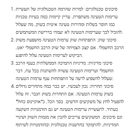
סיכונים טכנולוגיים: למרות שהרמה הטכנולוגית של תעשיית
ערימות הטעינה משתפרת, עדיין קיימות כמה בעיות טכניות
כמו חוסר בשלות ומהירות טעינה איטית בשוק, מה שעלול
להוביל לכך שערימות הטעינה לא יעמדו בדרישת המשתמשים.
סיכוני שוק: התפתחות שוק ערמות הטעינה מושפעת משוק
הרכב החשמלי. אם קצב הצמיחה של שוק הרכב החשמלי יאט,
הביקוש לערימות הטעינה עלול להיפגע.
סיכוני מדיניות: מדיניות התמיכה הממשלתית בענף הרכב
החשמלי וערימות הטעינה עשויה להשתנות בכל עת, דבר
שעלול להשפיע לרעה על התפתחות ענף ערמות הטעינה.
סיכוני תחרות: נכון לעכשיו, יש כבר כמה מתחרים גדולים
בשוק ערמות הטעינה. אם התחרות בשוק תגבר, זה עלול
להפעיל לחץ על משקיעים חדשים. בסך הכל, כ"אוקיינוס כחול"
בעתיד, לתעשיית ערימות הטעינה יש גם הזדמנויות השקעה
וגם סיכונים. המשקיעים צריכים להבין את מגמות השוק ושינויי
המדיניות, להתמקד בחדשנות טכנולוגית ובהזדמנויות לשיתוף