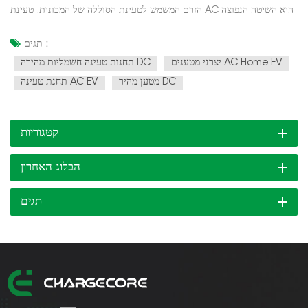
הזרם המשמש לטעינת הסוללה של המכונית. טעינת AC היא השיטה הנפוצה
יותר ומשתמשת בזרם חילופין (AC) לטעינת המצבר של המכונית. טעינת AC
משמשת לעתים קרובות לקצב טעינה איטי יותר, בדרך כלל עד 22 קילוואט,
תגים :
וניתן לעשות זאת באמצעות שקע ביתי ר...
יצרני מטענים AC Home EV
תחנות טעינה חשמליות מהירה DC
מטען מהיר DC
תחנת טעינה AC EV
קטגוריות
הבלוג האחרון
תגים