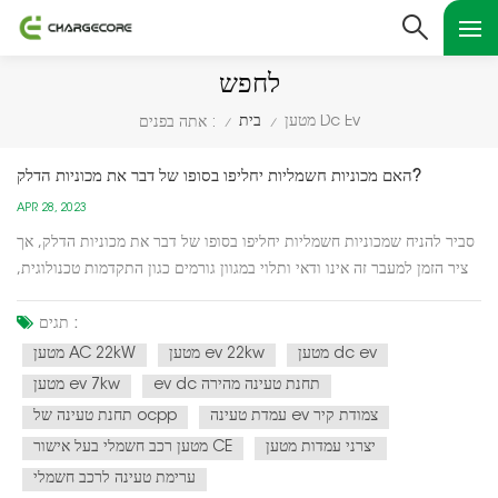
לחפש
מטען Dc Ev
בית
אתה בפנים :
/
/
האם מכוניות חשמליות יחליפו בסופו של דבר את מכוניות הדלק?
APR 28, 2023
סביר להניח שמכוניות חשמליות יחליפו בסופו של דבר את מכוניות הדלק, אך
ציר הזמן למעבר זה אינו ודאי ותלוי במגוון גורמים כגון התקדמות טכנולוגית,
מדיניות ממשלתית והעדפות צרכנים.אחד המניעים העיקריים של המעבר
למכוניות חשמליות הוא הצורך להפחית את פליטת גזי החממה ולהילחם
תגים :
בשינויי האקלים. מדינות רבות הציבו יעדי...
מטען dc ev
מטען ev 22kw
מטען AC 22kW
ev dc תחנת טעינה מהירה
מטען ev 7kw
עמדת טעינה ev צמודת קיר
תחנת טעינה של ocpp
יצרני עמדות מטען
מטען רכב חשמלי בעל אישור CE
ערימת טעינה לרכב חשמלי