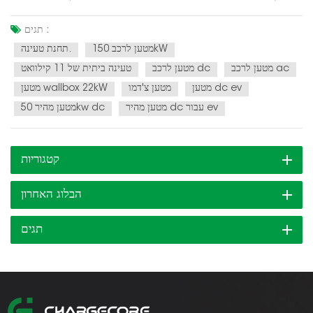
מבלי לדאוג שיגמר הכוח. עבור עסקים, עמדת טעינה יכולה למשוך לקוחות
חדשים ולספק שירות בעל ערך לעובדים, לעזור לקדם קיימות ולהפחית את
תגים :
פליטת הפחמן.בנוסף ליתרונות המיידיים,...
מטען לרכב 150kW
תחנת טעינה.
מטען לרכב ac
מטען לרכב dc
טעינה ביתית של 11 קילוואט
מטען dc ev
מטען צ'דמו
מטען wallbox 22kW
מטען מהיר dc עבור ev
מטען מהיר 50kw dc
קטגוריות
הבלוג האחרון
תגים