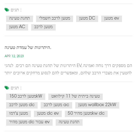
הונאה זה ידריך אותך כיצד לאתר במהירות נקודות טעינה, ויבטיח חווית
טעינה חלקה וללא טרחה של EV.השתמש באפליקציות לנייד: מספר
תגים :
אפליקציות לנייד, כגון PlugShare, ChargePoint ו...
מטען ev
מטען DC
מטען לרכב חשמלי
תחנת טעינה
מטען לרכב
מטען AC
היתרונות של עמדת טעינה.
APR 12, 2023
היתרונות של תחנת טעינה הם רבים. לנהגי EV, הם מספקים דרך נוחה ואמינה
להטעין את מצברי הרכב שלהם, ומאפשרים להם לנסוע מרחקים ארוכים יותר
מבלי לדאוג שיגמר הכוח. עבור עסקים, עמדת טעינה יכולה למשוך לקוחות
חדשים ולספק שירות בעל ערך לעובדים, לעזור לקדם קיימות ולהפחית את
תגים :
פליטת הפחמן.בנוסף ליתרונות המיידיים,...
טעינה ביתית של 11 קילוואט
מטען לרכב 150kW
מטען wallbox 22kW
מטען לרכב ac
מטען לרכב dc
מטען מהיר 50kw dc
מטען dc ev
מטען צ'דמו
תחנת טעינה
מטען מהיר dc עבור ev