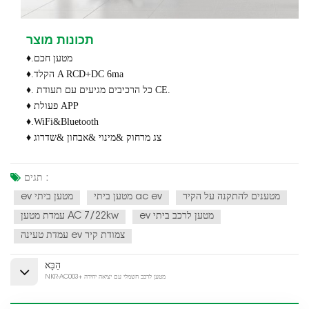
תכונות מוצר
♦.מטען חכם
♦.הקלד A RCD+DC 6ma
♦. כל הרכיבים מגיעים עם תעודת CE.
♦ פעולת APP
♦.WiFi&Bluetooth
♦ צג מרחוק &מינוי &אבחון &שדרוג
תגים :
מטענים להתקנה על הקיר
מטען ביתי ac ev
ev מטען ביתי
ev מטען לרכב ביתי
עמדת מטען AC 7/22kw
עמדת טעינה ev צמודת קיר
הַבָּא
NKR-AC003+ מטען לרכב חשמלי עם יציאה יחידה