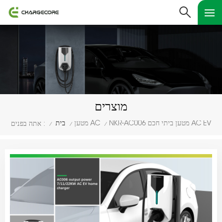
מוצרים
NKR-AC006 מטען ביתי חכם AC EV
מטען AC
בית
אתה בפנים :
/
/
/