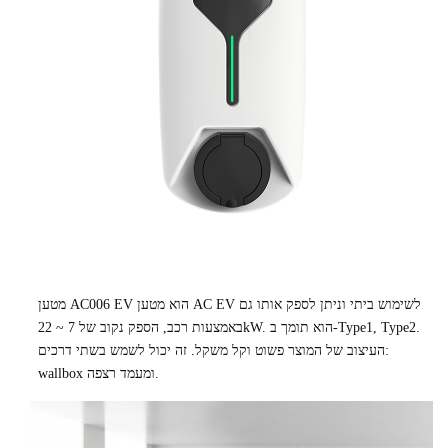
מטען AC006 EV הוא מטען AC EV לשימוש ביתי וניתן לספק אותו גם
באמצעות רכב, הספק נקוב של 7 ~ 22kW. הוא תומך ב-Type1, Type2.
העיצוב של המוצר פשוט וקל משקל. זה יכול לשמש בשתי דרכים:
wallbox ומעמד רצפה.