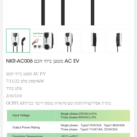
NKR-AC006 מטען ביתי חכם AC EV
מטען ביתי חכם AC EV
הספק פלט 7/11/22kW
פלט בודד
סוג1/סוג2
OCPP1.6J/בקרת אפליקציה/תזמון טעינה/איזון עומס דינמי בבית