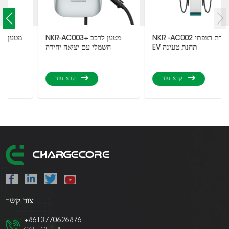
NKR -AC002 עמדת רצפתי
NKR-AC003+ מטען לרכב
EV תחנת טעינה
חשמלי עם יציאה יחידה
קרא עוד
קרא עוד
צור קשר
+8613770626876