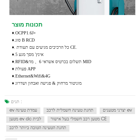
תכונות מוצר
♦.OCPP1.6J+
♦.סוג B RCD
♦. כל הרכיבים מגיעים עם תעודת CE.
♦.5 אינץ' מסך מגע
♦.RFID&תשלום בכרטיס אשראי 6、 מד MID
♦ פעולת APP
♦.Ethernet&Wifi&4G
♦ מוניטור מרחוק & פגישה ואבחון ושדרוג
תגים :
יצרני מטענים ev
תחנת טעינה חשמלית לרכב
ev עמדת טעינה
מטען רכב חשמלי בעל אישור CE
מטען ev dc לבית
תחנת הטעינה הטובה ביותר לרכב