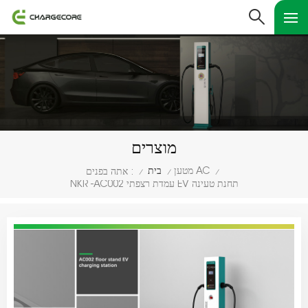
מוצרים
מטען AC
בית
אתה בפנים :
/
/
/
NKR -AC002 עמדת רצפתי EV תחנת טעינה