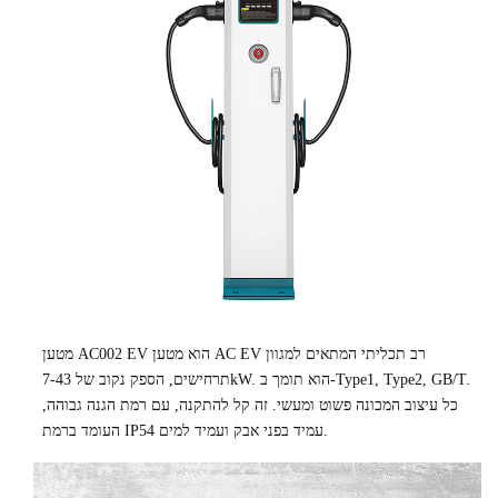
מטען AC002 EV הוא מטען AC EV רב תכליתי המתאים למגוון
תרחישים, הספק נקוב של 7-43kW. הוא תומך ב-Type1, Type2, GB/T.
כל עיצוב המכונה פשוט ומעשי. זה קל להתקנה, עם רמת הגנה גבוהה,
העומד ברמת IP54 עמיד בפני אבק ועמיד למים.