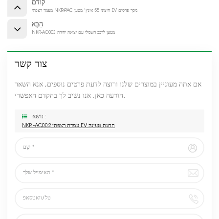
קודם
מעמד רצפתי NKR-PAC חיצוני 55 אינץ' מטען EV מסך פרסום
הַבָּא
NKR-AC003 מטען לרכב חשמלי עם יציאה יחידה
צור קשר
אם אתה מעוניין במוצרים שלנו ורוצה לדעת פרטים נוספים, אנא השאר
הודעה כאן, אנו נשיב לך בהקדם האפשרי.
נושא :
NKR -AC002 עמדת רצפתי EV תחנת טעינה