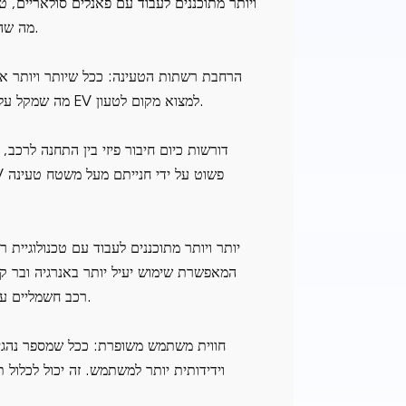
ויותר מתוכננים לעבוד עם פאנלים סולאריים, טו
טביעת הרגל הפחמנית של טעינת EV, מה שהופך אותה לבר-קיימא עוד יותר.
הרחבת רשתות הטעינה: ככל שיותר ויותר אנ
על הביקוש הזה, חברות משקיעות בהרחבת רשתות טעינת AC, מה שמקל על נהגי EV למצוא מקום לטעון.
המאפשרת שימוש יעיל יותר באנרגיה ובר קיי
רכב חשמליים עם אספקת מקורות אנרגיה מתחדשים, ולהפחית את העומס על הרשת.
חווית משתמש משופרת: ככל שמספר נהגי 
וידידותית יותר למשתמש. זה יכול לכלול ת