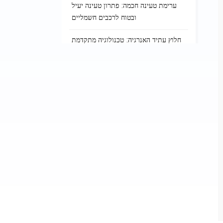
ערימת טעינה חכמה: פתרון טעינה יעיל
ובטוח לרכבים חשמליים
חלוץ עתיד האנרגיה: טכנולוגיה מתקדמת
בשירותי עמדות טעינה
תגים
EV Charging Infrastructure
Charging Point Locator
EV Charger Installation
Electric Car Charging Points
Electric Vehicle Charging Port