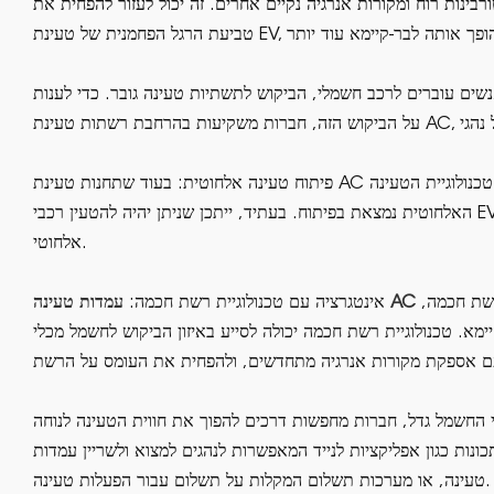
רבינות רוח ומקורות אנרגיה נקיים אחרים. זה יכול לעזור להפחית את
שים עוברים לרכב חשמלי, הביקוש לתשתיות טעינה גובר. כדי לענות
פיתוח טעינה אלחוטית: בעוד שתחנות טעינת AC דורשות כיום חיבור פיזי בין התחנה לרכב, טכנולוגיית הטעינה
האלחוטית נמצאת בפיתוח. בעתיד, ייתכן שניתן יהיה להטעין רכבי EV פשוט על ידי חנייתם מעל משטח טעינה
אלחוטי.
יותר ויותר מתוכננים לעבוד עם טכנולוגיית רשת חכמה,
עמדות טעינה AC
אינטגרציה עם טכנולוגיית רשת חכמה:
מא. טכנולוגיית רשת חכמה יכולה לסייע באיזון הביקוש לחשמל מכלי
החשמל גדל, חברות מחפשות דרכים להפוך את חווית הטעינה לנוחה
כונות כגון אפליקציות לנייד המאפשרות לנהגים למצוא ולשריין עמדות
טעינה, או מערכות תשלום המקלות על תשלום עבור הפעלות טעינה.