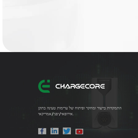
התמקדות בייצור ומחקר ופיתוח של ערימות טעינה בתקן
אירופאי/יפני/אמריקאי.