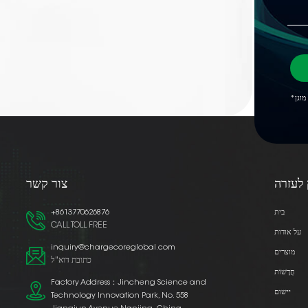
 לעזרה
צור קשר
בית
+8613770626876
CALL TOLL FREE
על אודות
inquiry@chargecoreglobal.com
מוצרים
כתובת דוא"ל
חֲדָשׁוֹת
Factory Address：Jincheng Science and
יישום
Technology Innovation Park, No. 558