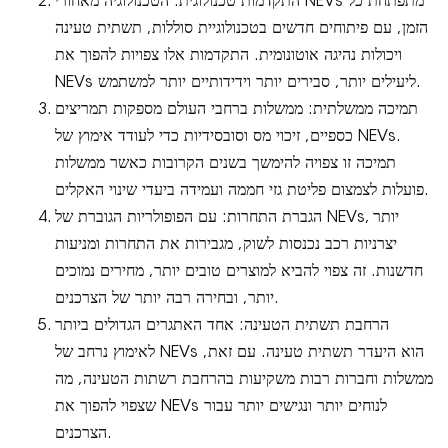
התקדמות טכנולוגית: הטכנולוגיה מאחורי NEVs מתפתחת כל
הזמן, עם פיתוחים חדשים בטכנולוגיית סוללות, תשתית טעינה
ויכולות נהיגה אוטונומית. התקדמות אלו צפויות להפוך את
NEVs ליעילים יותר, סבירים יותר וידידותיים יותר למשתמש.
תמיכה ממשלתית: ממשלות ברחבי העולם מספקות תמריצים
כספיים, זיכוי מס וסובסידיות כדי לעודד אימוץ של NEVs.
תמיכה זו צפויה להימשך בשנים הקרובות כאשר ממשלות
פועלות לצמצום פליטת גזי חממה ועמידה ביעדי שינוי האקלים.
הגברת התחרות: עם הפופולריות הגוברת של NEVs, יותר
יצרניות רכב נכנסות לשוק, מגבירות את התחרות ומניעות
חדשנות. זה צפוי להביא למוצרים טובים יותר, מחירים נמוכים
יותר, ובחירה רבה יותר של הצרכנים.
הרחבת תשתית הטעינה: אחד האתגרים הגדולים ביותר
לאימוץ נרחב של NEVs הוא היעדר תשתית טעינה. עם זאת,
ממשלות וחברות רבות משקיעות בהרחבת רשתות הטעינה, מה
שצפוי להפוך את NEVs לנוחים יותר ונגישים יותר עבור
הצרכנים.