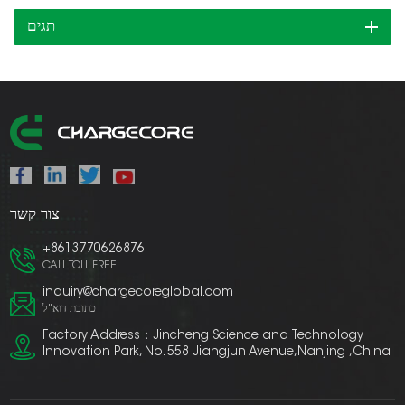
תגים
צור קשר
+8613770626876
CALL TOLL FREE
inquiry@chargecoreglobal.com
כתובת דוא"ל
Factory Address：Jincheng Science and Technology
Innovation Park, No. 558 Jiangjun Avenue,Nanjing ,China