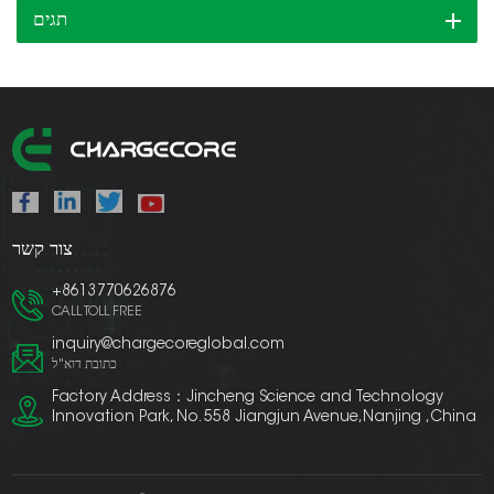
תגים
צור קשר
+8613770626876
CALL TOLL FREE
inquiry@chargecoreglobal.com
כתובת דוא"ל
Factory Address：Jincheng Science and Technology
Innovation Park, No. 558 Jiangjun Avenue,Nanjing ,China