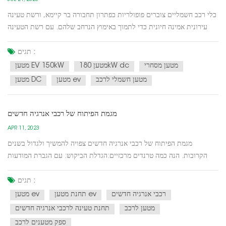
כלי רכב חשמליים צוברים פופולריות כפתרון תחבורה בר קיימא, ורשת טעינה
עירונית אמינה חיונית כדי לתמוך באימוץ הנרחב שלהם. עם רשת הטעינה
העירונית שלנו, טעינת הרכב החשמלי שלך הופכת ללא מאמץ ונוחה. תגיד
שלום מחרדת טווח ושלום לטעינה ללא טרחה!תכונות עיקריות:כיסוי רחב:
תגים :
רשת הטעינה העירונית שלנו ממוקמת באופן אס...
מטען מסחרי
מטען 180kW dc
מטען EV 150kW
מטען חשמלי לרכב
מטען ev
מטען DC
מגמת הפיתוח של רכבי אנרגיה חדשים
APR 11, 2023
מגמת הפיתוח של רכבי אנרגיה חדשים צפויה להמשיך ולגדול בשנים
הקרובות. הנה כמה טרנדים מרכזיים:הגדלת הביקוש: עם הגברת המודעות
להגנת הסביבה וקידום מדיניות ממשלתית, הביקוש ל-NEVs עולה במהירות.
מגמה זו צפויה להימשך בשנים הקרובות ככל שיותר אנשים יהיו מודעים
תגים :
ליתרונות של NEVs.התקדמות טכנולוגית: הטכנולוגיה מאח...
רכבי אנרגיה חדשים
תחנת מטען ev
מטען ev
מטען לרכב
תחנת טעינה לרכבי אנרגיה חדשים
ספק מטענים לרכב