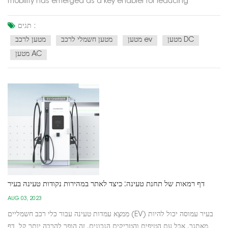
mobility has emerged as a key enabler for reducing
greenhouse gas emissions and promoting energy
conservation. At the heart of this eco-friendly revolution are
תגים :
electric vehicles (EVs), powered by electricity instead of fossil
מטען DC
מטען ev
מטען חשמלי לרכב
מטען לרכב
fuels. Th...
מטען AC
דף רמאות של תחנת טעינה: כיצד לאתר במהירות נקודות טעינה בעיר
AUG 03, 2023
מִמצָא עמדות טעינה עבור כלי רכב חשמליים (EV) בעיר עמוסה יכול להיות
מאתגר, אבל עם הטיפים והטריקים הנכונים, זה הופך להרבה יותר קל. דף