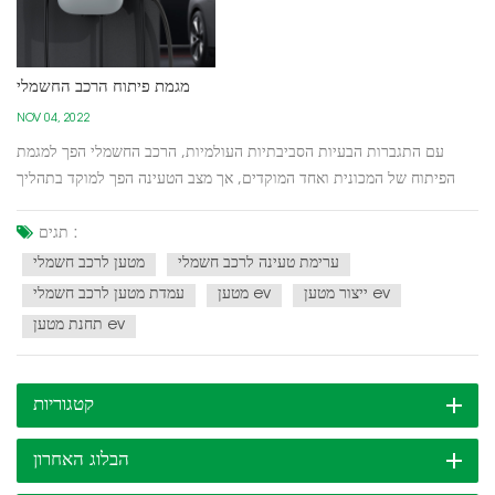
מגמת פיתוח הרכב החשמלי
NOV 04, 2022
עם התגברות הבעיות הסביבתיות העולמיות, הרכב החשמלי הפך למגמת
הפיתוח של המכונית ואחד המוקדים, אך מצב הטעינה הפך למוקד בתהליך
הפיתוח של הרכב החשמלי. כבר אי אפשר להתעלם מזיהום האוויר בערים
הגדולות, פליטת מכוניות היא אחד ממקורות הזיהום העיקריים, 16 ערים בסין
תגים :
כבר נרשמו כזיהום האוויר העולמי החמור ביותר ב-2...
ערימת טעינה לרכב חשמלי
מטען לרכב חשמלי
ייצור מטען ev
מטען ev
עמדת מטען לרכב חשמלי
תחנת מטען ev
קטגוריות
הבלוג האחרון