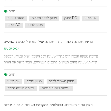
הונאה זה ידריך אותך כיצד לאתר במהירות נקודות טעינה, ויבטיח חווית
טעינה חלקה וללא טרחה של EV.השתמש באפליקציות לנייד: מספר
תגים :
אפליקציות לנייד, כגון PlugShare, ChargePoint ו...
מטען ev
מטען DC
מטען לרכב חשמלי
תחנת טעינה
מטען לרכב
מטען AC
ערימת טעינה חכמה: פתרון טעינה יעיל ובטוח לרכבים חשמליים
JUL 25, 2023
ערימת טעינה חכמה הינו פתרון טעינת רכב חשמלי יעיל ובטוח, המספק
שירותי טעינה נוחים ואמינים לרכבים חשמליים, ויכול לייעל את חווית
הטעינה באמצעות טכנולוגיה חכמה לשיפור יעילות האנרגיה. להלן כמה
מהתכונות והיתרונות העיקריים של ערימות טעינה חכמות:טעינה מהירה:
תגים :
ערימות טעינה חכמות משתמשות בדרך כלל בטכנולוגיית...
מטען חשמלי לרכב
מטען לרכב
מטען ev
ערימות טעינה חכמות
ערימת טעינה חכמה
חלוץ עתיד האנרגיה: טכנולוגיה מתקדמת בשירותי עמדות טעינה