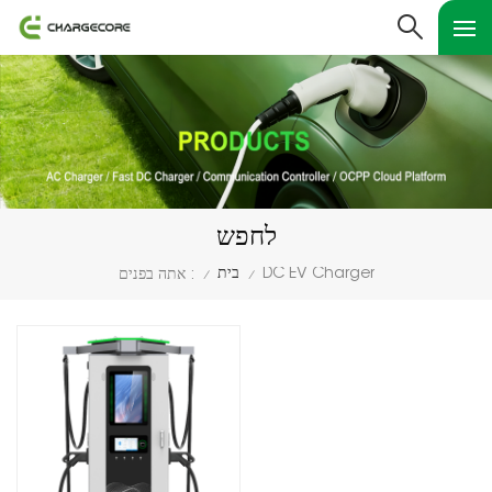
לחפש
בית
DC EV Charger
אתה בפנים :
/
/