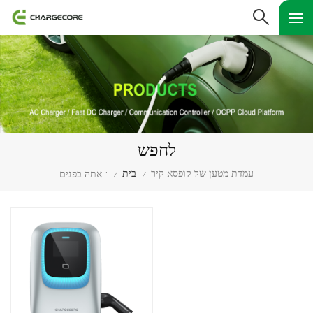
לחפש
עמדת מטען של קופסא קיר
בית
אתה בפנים :
/
/