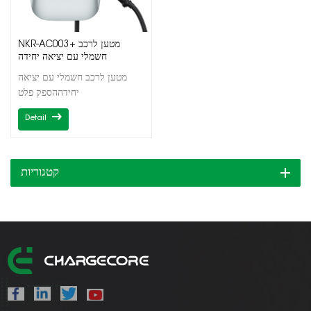
NKR-AC003+ מטען לרכב
חשמלי עם יציאה יחידה
מטען לרכב חשמלי עם יציאה
יחידההספק פלט
7/11/22kWפלט
Detail
בודדסוג1/סוג2OCPP1.6J/DLB
קטגוריות